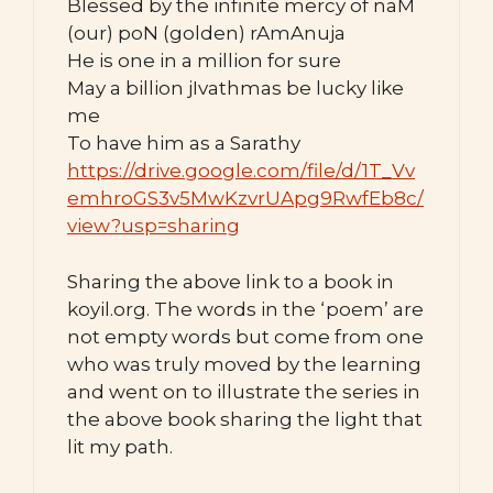
Blessed by the infinite mercy of naM
(our) poN (golden) rAmAnuja
He is one in a million for sure
May a billion jIvathmas be lucky like
me
To have him as a Sarathy
https://drive.google.com/file/d/1T_Vv
emhroGS3v5MwKzvrUApg9RwfEb8c/
view?usp=sharing
Sharing the above link to a book in
koyil.org. The words in the ‘poem’ are
not empty words but come from one
who was truly moved by the learning
and went on to illustrate the series in
the above book sharing the light that
lit my path.