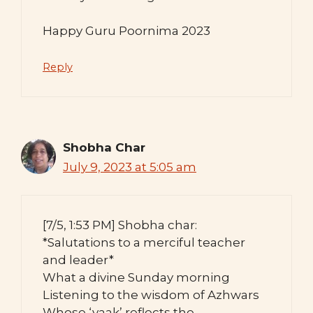
Happy Guru Poornima 2023
Reply
Shobha Char
July 9, 2023 at 5:05 am
[7/5, 1:53 PM] Shobha char:
*Salutations to a merciful teacher
and leader*
What a divine Sunday morning
Listening to the wisdom of Azhwars
Whose ‘vaak’ reflects the