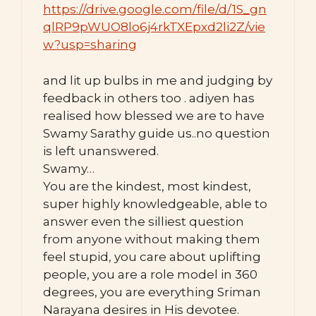
https://drive.google.com/file/d/1S_gn
qlRP9pWUO8lo6j4rkTXEpxd2li2Z/vie
w?usp=sharing
and lit up bulbs in me and judging by
feedback in others too . adiyen has
realised how blessed we are to have
Swamy Sarathy guide us..no question
is left unanswered.
Swamy…
You are the kindest, most kindest,
super highly knowledgeable, able to
answer even the silliest question
from anyone without making them
feel stupid, you care about uplifting
people, you are a role model in 360
degrees, you are everything Sriman
Narayana desires in His devotee.