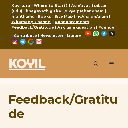
Skip
Koyil.org
|
Where to Start?
|
AchAryas
|
piLLai
to
(Edu)
|
bhagavath gIthA
|
divya prabandham
|
granthams
|
Books
|
Site Map
|
gyAna dhAnam
|
content
Whatsapp Channel
|
Announcements
|
Feedback/Gratitude
|
Ask us a question
|
Founder
YouTube
WhatsApp
Faceboo
X
|
Contribute
|
Newsletter
|
Library
|
Instagram
Telegram
Google
Mail
KOYIL
Menu
Feedback/Gratitu
de