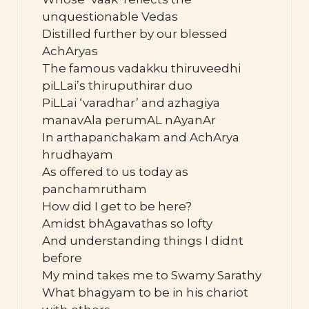
unquestionable Vedas
Distilled further by our blessed
AchAryas
The famous vadakku thiruveedhi
piLLai’s thiruputhirar duo
PiLLai ‘varadhar’ and azhagiya
manavAla perumAL nAyanAr
In arthapanchakam and AchArya
hrudhayam
As offered to us today as
panchamrutham
How did I get to be here?
Amidst bhAgavathas so lofty
And understanding things I didnt
before
My mind takes me to Swamy Sarathy
What bhagyam to be in his chariot