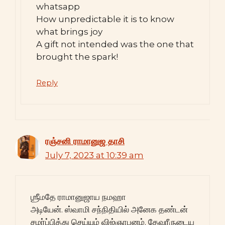
whatsapp
How unpredictable it is to know
what brings joy
A gift not intended was the one that
brought the spark!
Reply
ரஞ்சனி ராமானுஜ தாசி
July 7, 2023 at 10:39 am
ஶ்ரீமதே ராமானுஜாய நமஹா
அடியேன். ஸ்வாமி சந்நிதியில் அனேக தண்டன்
சமர்ப்பித்து செய்யும் விஜ்ஞாபனம். தேவரீருடைய