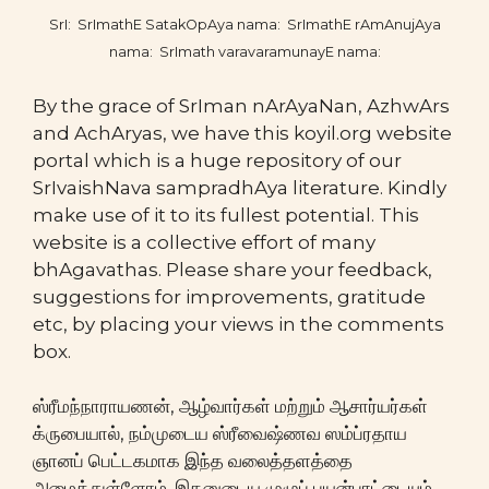
SrI: SrImathE SatakOpAya nama: SrImathE rAmAnujAya
nama: SrImath varavaramunayE nama:
By the grace of SrIman nArAyaNan, AzhwArs
and AchAryas, we have this koyil.org website
portal which is a huge repository of our
SrIvaishNava sampradhAya literature. Kindly
make use of it to its fullest potential. This
website is a collective effort of many
bhAgavathas. Please share your feedback,
suggestions for improvements, gratitude
etc, by placing your views in the comments
box.
ஸ்ரீமந்நாராயணன், ஆழ்வார்கள் மற்றும் ஆசார்யர்கள்
க்ருபையால், நம்முடைய ஸ்ரீவைஷ்ணவ ஸம்ப்ரதாய
ஞானப் பெட்டகமாக இந்த வலைத்தளத்தை
அமைத்துள்ளோம். இதனுடைய முழுப் பயன்பாட்டையும்